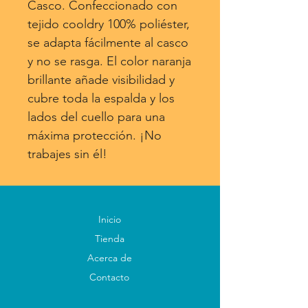
Casco. Confeccionado con
tejido cooldry 100% poliéster,
se adapta fácilmente al casco
y no se rasga. El color naranja
brillante añade visibilidad y
cubre toda la espalda y los
lados del cuello para una
máxima protección. ¡No
trabajes sin él!
Inicio
Tienda
Acerca de
Contacto