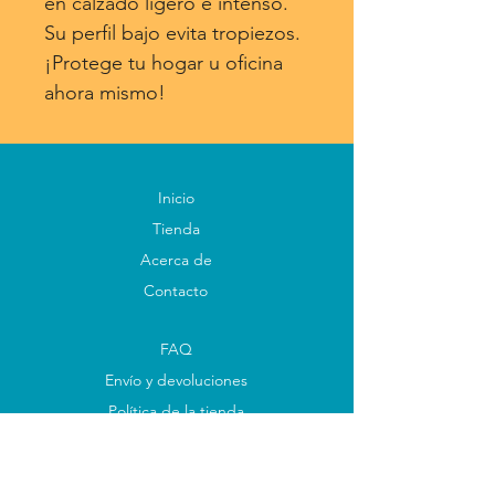
en calzado ligero e intenso.
Su perfil bajo evita tropiezos.
¡Protege tu hogar u oficina
ahora mismo!
Inicio
Tienda
Acerca de
Contacto
FAQ
Envío y devoluciones
Política de la tienda
Métodos de pago