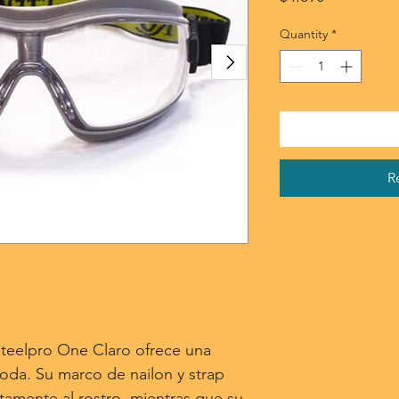
Quantity
*
Agregar al carrit
R
Steelpro One Claro ofrece una
da. Su marco de nailon y strap
tamente al rostro, mientras que su