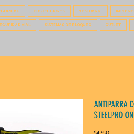
EGURIDAD
PROTECCIONES
VESTUARIO
IMPLEME
EGURIDAD VIAL
SISTEMAS DE BLOQUEO
OUTLET
ANTIPARRA D
STEELPRO ON
Price
$4.890