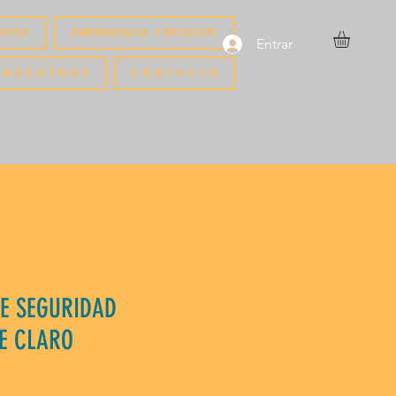
NTOS
EMERGENCIA Y RESCATE
Entrar
N O S O T R O S
C O N T A C T O
E SEGURIDAD
E CLARO