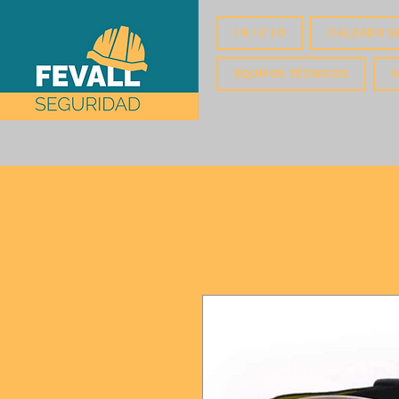
I N I C I O
CALZADO S
EQUIPOS TÉCNICOS
S